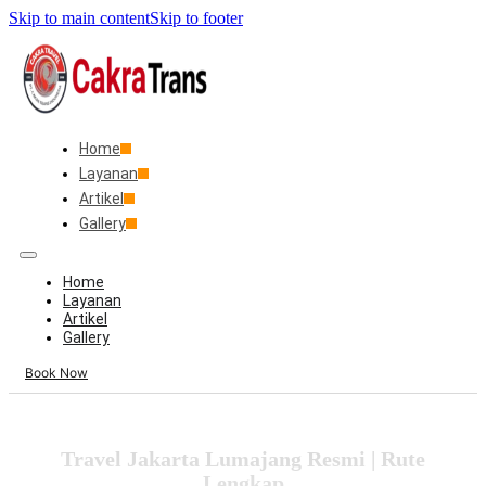
Skip to main content
Skip to footer
Home
Layanan
Artikel
Gallery
Home
Layanan
Artikel
Gallery
Book Now
Travel Jakarta Lumajang Resmi | Rute
Lengkap