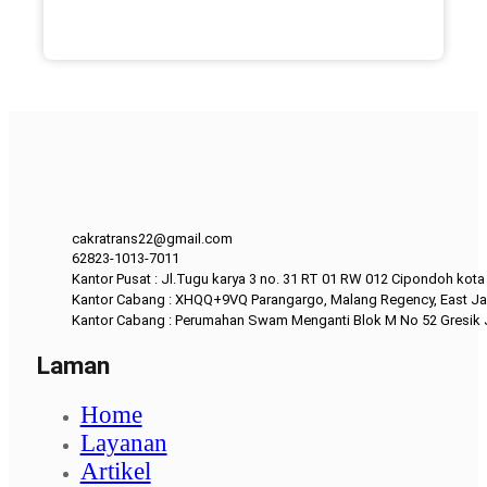
cakratrans22@gmail.com
62823-1013-7011
Kantor Pusat : Jl.Tugu karya 3 no. 31 RT 01 RW 012 Cipondoh kot
Kantor Cabang : XHQQ+9VQ Parangargo, Malang Regency, East Ja
Kantor Cabang : Perumahan Swam Menganti Blok M No 52 Gresik
Laman
Home
Layanan
Artikel