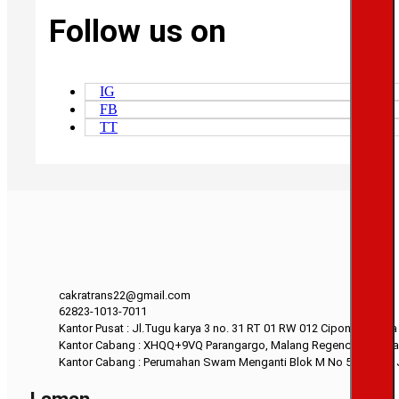
Follow us on
IG
FB
TT
cakratrans22@gmail.com
62823-1013-7011
Kantor Pusat : Jl.Tugu karya 3 no. 31 RT 01 RW 012 Cipondoh kot
Kantor Cabang : XHQQ+9VQ Parangargo, Malang Regency, East Ja
Kantor Cabang : Perumahan Swam Menganti Blok M No 52 Gresik