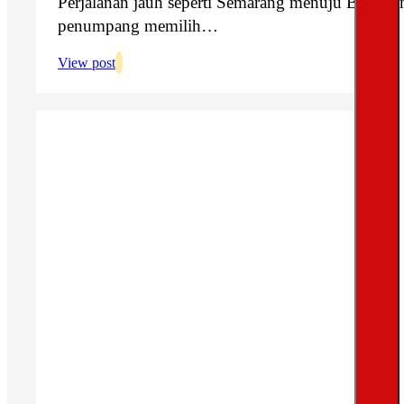
Perjalanan jauh seperti Semarang menuju Bali me
penumpang memilih…
View post