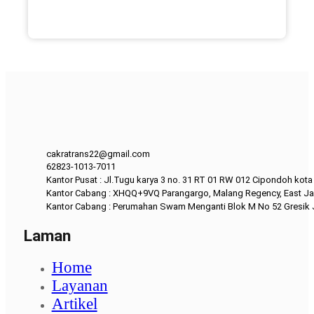
cakratrans22@gmail.com
62823-1013-7011
Kantor Pusat : Jl.Tugu karya 3 no. 31 RT 01 RW 012 Cipondoh kot
Kantor Cabang : XHQQ+9VQ Parangargo, Malang Regency, East Ja
Kantor Cabang : Perumahan Swam Menganti Blok M No 52 Gresik
Laman
Home
Layanan
Artikel