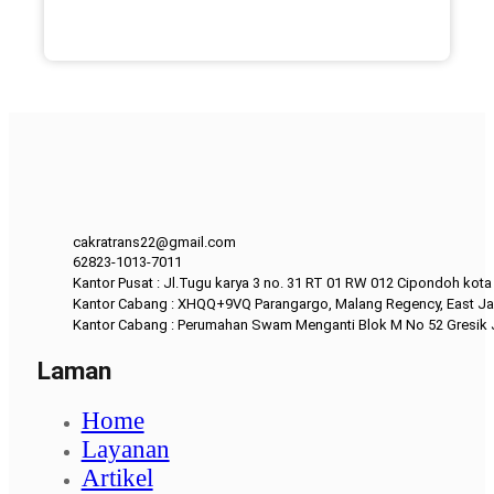
cakratrans22@gmail.com
62823-1013-7011
Kantor Pusat : Jl.Tugu karya 3 no. 31 RT 01 RW 012 Cipondoh kot
Kantor Cabang : XHQQ+9VQ Parangargo, Malang Regency, East Ja
Kantor Cabang : Perumahan Swam Menganti Blok M No 52 Gresik
Laman
Home
Layanan
Artikel