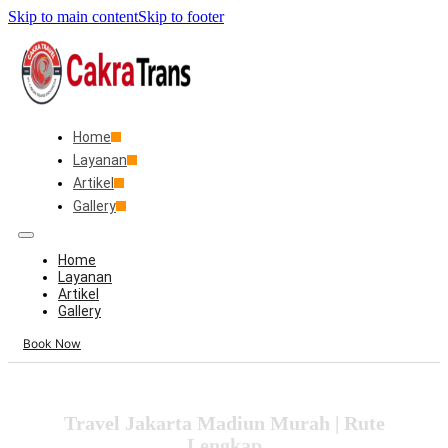
Skip to main content
Skip to footer
Home
Layanan
Artikel
Gallery
Home
Layanan
Artikel
Gallery
Book Now
Travel Jakarta Madiun Murah | Rute
Lengkap