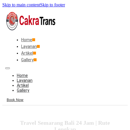
Skip to main content
Skip to footer
Home
Layanan
Artikel
Gallery
Home
Layanan
Artikel
Gallery
Book Now
Travel Semarang Bali 24 Jam | Rute
Lengkap