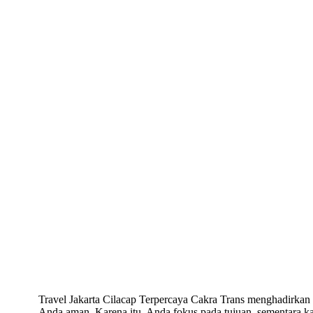
Travel Jakarta Cilacap Terpercaya Cakra Trans menghadirkan l
Anda aman. Karena itu, Anda fokus pada tujuan, sementara k