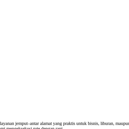
ayanan jemput–antar alamat yang praktis untuk bisnis, liburan, maupu
ami mengeksekusi rute dengan rapi.