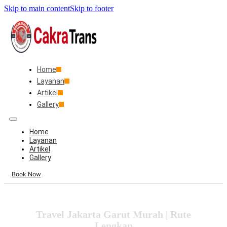
Skip to main content
Skip to footer
Home
Layanan
Artikel
Gallery
Home
Layanan
Artikel
Gallery
Book Now
Travel Jakarta Garut Murah | Rute
Lengkap