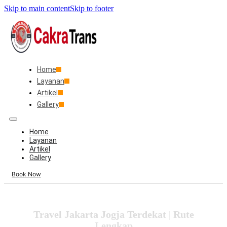
Skip to main content
Skip to footer
Home
Layanan
Artikel
Gallery
Home
Layanan
Artikel
Gallery
Book Now
Travel Jakarta Jogja Terdekat | Rute
Lengkap