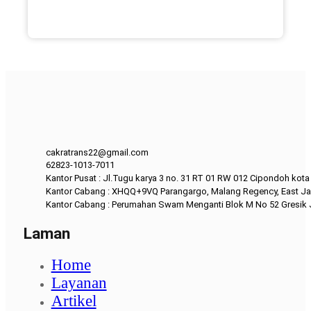
cakratrans22@gmail.com
62823-1013-7011
Kantor Pusat : Jl.Tugu karya 3 no. 31 RT 01 RW 012 Cipondoh kot
Kantor Cabang : XHQQ+9VQ Parangargo, Malang Regency, East Ja
Kantor Cabang : Perumahan Swam Menganti Blok M No 52 Gresik
Laman
Home
Layanan
Artikel