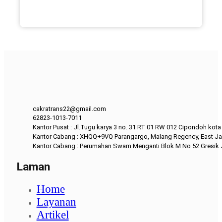
cakratrans22@gmail.com
62823-1013-7011
Kantor Pusat : Jl.Tugu karya 3 no. 31 RT 01 RW 012 Cipondoh kot
Kantor Cabang : XHQQ+9VQ Parangargo, Malang Regency, East Ja
Kantor Cabang : Perumahan Swam Menganti Blok M No 52 Gresik
Laman
Home
Layanan
Artikel