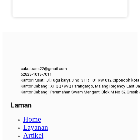
cakratrans22@gmail.com
62823-1013-7011
Kantor Pusat : Jl.Tugu karya 3 no. 31 RT 01 RW 012 Cipondoh kot
Kantor Cabang : XHQQ+9VQ Parangargo, Malang Regency, East Ja
Kantor Cabang : Perumahan Swam Menganti Blok M No 52 Gresik
Laman
Home
Layanan
Artikel