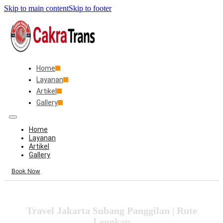
Skip to main content
Skip to footer
Home
Layanan
Artikel
Gallery
Home
Layanan
Artikel
Gallery
Book Now
Travel Jakarta Subang Panggilan | Rute
Lengkap