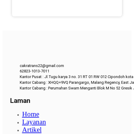
cakratrans22@gmail.com
62823-1013-7011
Kantor Pusat : Jl.Tugu karya 3 no. 31 RT 01 RW 012 Cipondoh kot
Kantor Cabang : XHQQ+9VQ Parangargo, Malang Regency, East Ja
Kantor Cabang : Perumahan Swam Menganti Blok M No 52 Gresik
Laman
Home
Layanan
Artikel