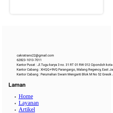
cakratrans22@gmail.com
62823-1013-7011
Kantor Pusat : Jl.Tugu karya 3 no. 31 RT 01 RW 012 Cipondoh kot
Kantor Cabang : XHQQ+9VQ Parangargo, Malang Regency, East Ja
Kantor Cabang : Perumahan Swam Menganti Blok M No 52 Gresik
Laman
Home
Layanan
Artikel