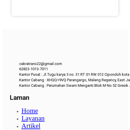
cakratrans22@gmail.com
62823-1013-7011
Kantor Pusat : Jl.Tugu karya 3 no. 31 RT 01 RW 012 Cipondoh kot
Kantor Cabang : XHQQ+9VQ Parangargo, Malang Regency, East Ja
Kantor Cabang : Perumahan Swam Menganti Blok M No 52 Gresik
Laman
Home
Layanan
Artikel