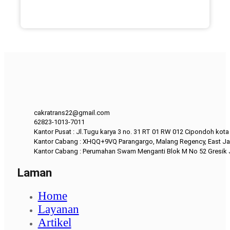
cakratrans22@gmail.com
62823-1013-7011
Kantor Pusat : Jl.Tugu karya 3 no. 31 RT 01 RW 012 Cipondoh kot
Kantor Cabang : XHQQ+9VQ Parangargo, Malang Regency, East Ja
Kantor Cabang : Perumahan Swam Menganti Blok M No 52 Gresik
Laman
Home
Layanan
Artikel