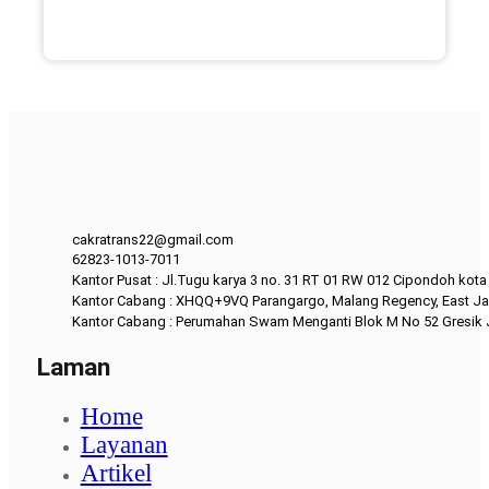
cakratrans22@gmail.com
62823-1013-7011
Kantor Pusat : Jl.Tugu karya 3 no. 31 RT 01 RW 012 Cipondoh kot
Kantor Cabang : XHQQ+9VQ Parangargo, Malang Regency, East Ja
Kantor Cabang : Perumahan Swam Menganti Blok M No 52 Gresik
Laman
Home
Layanan
Artikel