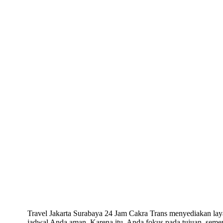
Travel Jakarta Surabaya 24 Jam Cakra Trans menyediakan laya
jadwal Anda aman. Karena itu, Anda fokus pada tujuan, semen