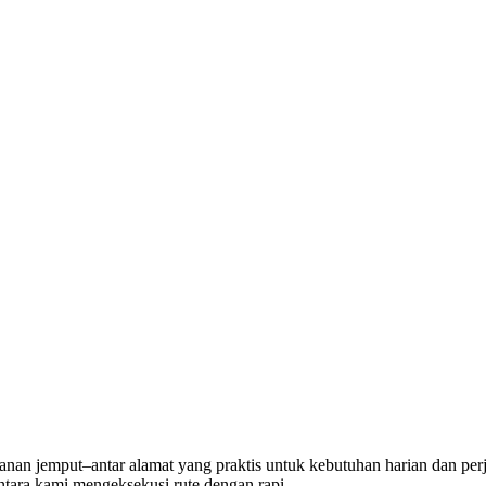
nan jemput–antar alamat yang praktis untuk kebutuhan harian dan perj
tara kami mengeksekusi rute dengan rapi.